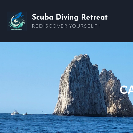
Skip
to
Scuba Diving Retreat
content
REDISCOVER YOURSELF !
C