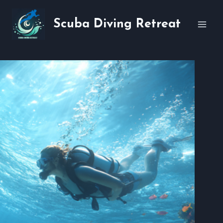
Skip
to
Scuba Diving Retreat
content