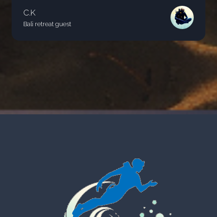
C.K
Bali retreat guest