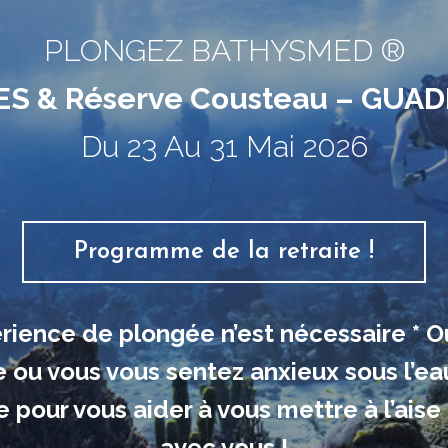
PLONGEZ BATHYSMED ®
ES & Réserve Cousteau – GUA
Du 23 Au 31 Mai 2026
Programme de la retraite !
ience de plongée n’est nécessaire * Ou
ou vous vous sentez anxieux sous l’ea
 pour vous aider à vous mettre à l’ais
avec vous !